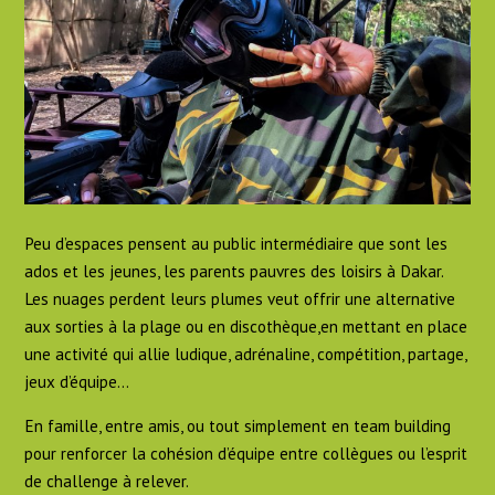
Peu d’espaces pensent au public intermédiaire que sont les
ados et les jeunes, les parents pauvres des loisirs à Dakar.
Les nuages perdent leurs plumes veut offrir une alternative
aux sorties à la plage ou en discothèque,en mettant en place
une activité qui allie ludique, adrénaline, compétition, partage,
jeux d’équipe…
En famille, entre amis, ou tout simplement en team building
pour renforcer la cohésion d’équipe entre collègues ou l’esprit
de challenge à relever.